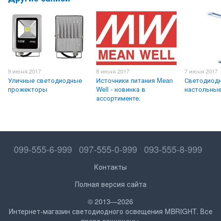
9 июня 2017
8 июня 2017
7 июня 2017
Уличные светодиодные
Источники питания Mean
Светодиод
прожекторы
Well - новинка в
настольны
ассортименте.
099-555-6-999
097-555-0-999
093-555-8-999
Контакты
Полная версия сайта
© 2013—2026
Интернет-магазин светодиодного освещения MBRIGHT. Все