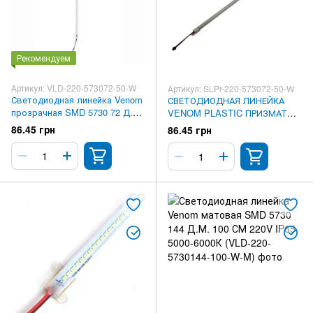
Рекомендуем
Артикул: VLD-220-573072-50-W
Артикул: SLPr-220-573072-50-W
Светодиодная линейка Venom
СВЕТОДИОДНАЯ ЛИНЕЙКА
прозрачная SMD 5730 72 Д.М.
VENOM PLASTIC ПРИЗМАТИК
50 СМ 220V IP65 5000-6000К
SMD 5730 72 Д.М. 50 СМ 220V
86.45 грн
86.45 грн
(VLD-220-573072-50-W)
IP65 6500К (SLPR-220-573072-
50-W)