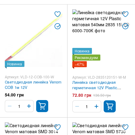
Новинка
Рекомендуем
Новинка
−47%
Артикул: VLD-12-COB-100-W
Артикул: VLD-2835120151-W-M
Светодиодная линейка Venom
Линейка светодиодная
COB 1м 12V
герметичная 12V Plastic
матовая 540мм 2835 15LED
54.00 грн
72.80 грн
136.50 грн
6000-700К