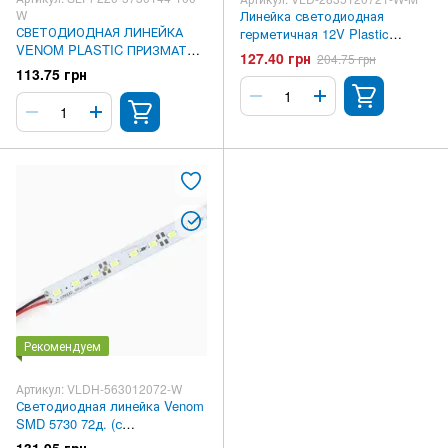
W
Линейка светодиодная
СВЕТОДИОДНАЯ ЛИНЕЙКА
герметичная 12V Plastic
VENOM PLASTIC ПРИЗМАТИК
матовая 1310мм 2835 72LED
127.40 грн
204.75 грн
SMD 5730 144 Д.М. 100 СМ
6000-7000К
113.75 грн
220V IP65 6500К (SLPR-220-
5730144-100-W)
Рекомендуем
Артикул: VLDH-563012072-W
Светодиодная линейка Venom
SMD 5730 72д. (с
отверстиями) (VLDH-
131.95 грн