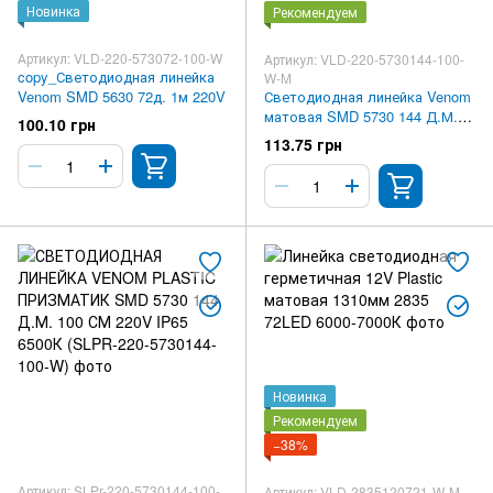
Новинка
Рекомендуем
Артикул: VLD-220-573072-100-W
Артикул: VLD-220-5730144-100-
copy_Светодиодная линейка
W-M
Venom SMD 5630 72д. 1м 220V
Светодиодная линейка Venom
матовая SMD 5730 144 Д.М.
100.10 грн
100 СМ 220V IP65 5000-6000К
113.75 грн
(VLD-220-5730144-100-W-M)
Новинка
Рекомендуем
−38%
Артикул: SLPr-220-5730144-100-
Артикул: VLD-2835120721-W-M