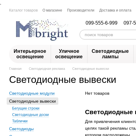
,
Перейти к основному контенту
Каталог товаров
О магазине
Производители
Доставка и оплата
099-555-6-999
097-5
Интерьерное
Уличное
Светодиодные
освещение
освещение
лампы
Главная
Светодиодная реклама
Светодиодные вывески
Светодиодные вывески
Светодиодные модули
Нет товаров
Светодиодные вывески
Бегущие строки
Светодиодные 
Светодиодные доски
Таблички
Для привлечения клиенто
целях такой рекламы ста
Светодиоды
котором расположены.