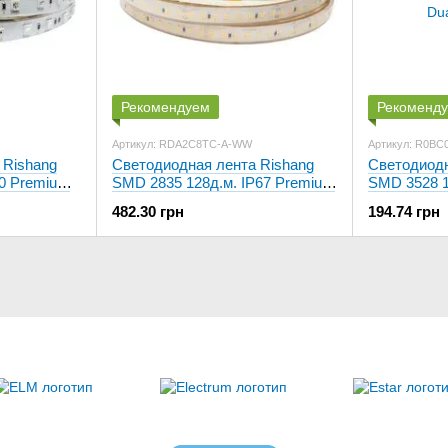
Рекомендуем
Рекоменд
Артикул: RDA2C8TC-A-WW
Артикул: R0BC0
 Rishang
Светодиодная лента Rishang
Светодиодн
20 Premium
SMD 2835 128д.м. IP67 Premium
SMD 3528 1
Тепло-белая
Dual White
482.30 грн
194.74 грн