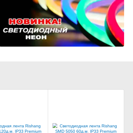
- Отлично отводит тепло
- Доступная цена
- Простой в монтаже
от 28 грн\метр
Перейти к выбору