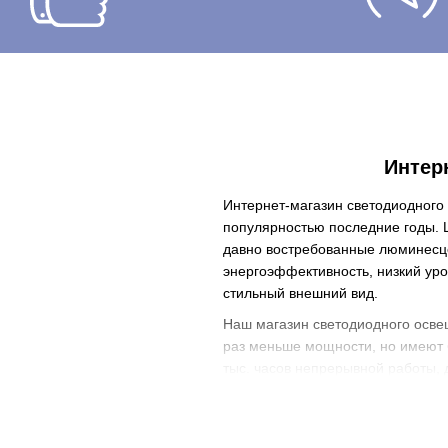
Интер
Интернет-магазин светодиодного
популярностью последние годы. 
давно востребованные люминесце
энергоэффективность, низкий уро
стильный внешний вид.
Наш магазин светодиодного осве
раз меньше мощности, но имеют 
тыс. часов непрерывной работы,
изменения интенсивности свечени
Все изделия, предлагаемые в на
только с проверенными производ