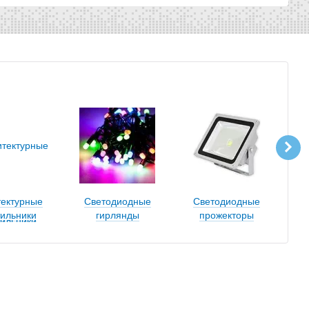
тектурные
Светодиодные
Светодиодные
С
тильники
гирлянды
прожекторы