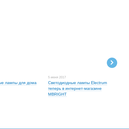
ого освещения
, выгодные цены и современные
учшие ценовые предложения.
ругое. Все они могут
кламных, выставочных
исного освещения, обеспечивая
ашения фасадов и домов на
5 июня 2017
2 июн
ые лампы для дома
Светодиодные лампы Electrum
Блок
теперь в интернет-магазине
MBRIGHT