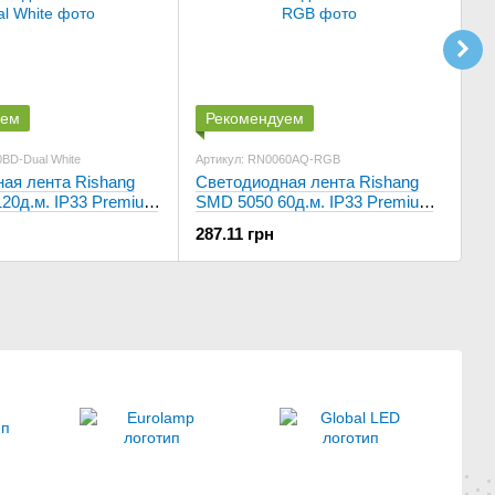
уем
Рекомендуем
BD-Dual White
Артикул: RN0060AQ-RGB
Ар
ая лента Rishang
Светодиодная лента Rishang
У
20д.м. IP33 Premium
SMD 5050 60д.м. IP33 Premium
че
RGB
287.11 грн
54