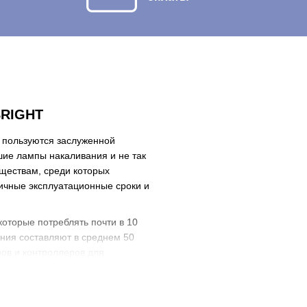
BRIGHT
 пользуются заслуженной
ие лампы накаливания и не так
ществам, среди которых
личные эксплуатационные сроки и
оторые потреблять почти в 10
ния составляют в среднем 50
ов и контроллеров для
, прочностью. Мы сотрудничаем
продукцию по привлекательным