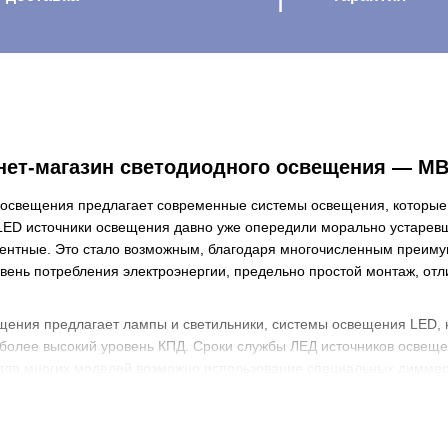
нет-магазин светодиодного освещения — M
 освещения предлагает современные системы освещения, которые
LED источники освещения давно уже опередили морально устаревш
нтные. Это стало возможным, благодаря многочисленным преиму
вень потребления электроэнергии, предельно простой монтаж, от
щения предлагает лампы и светильники, системы освещения LED, к
более высокий уровень КПД. Сроки службы ЛЕД источников освеще
 для многих моделей возможно использование специальных диммер
я и цвета.
шем магазине, отличаются высочайшим качеством, долговечностью
ителями, предлагаем вам востребованную, высокотехнологичную 