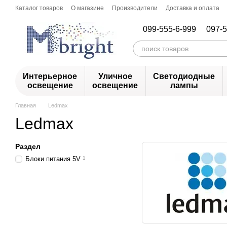
Перейти к основному контенту
Каталог товаров
О магазине
Производители
Доставка и оплата
099-555-6-999
097-5
Интерьерное
Уличное
Светодиодные
освещение
освещение
лампы
Главная
Ledmax
Ledmax
Раздел
Блоки питания 5V
1