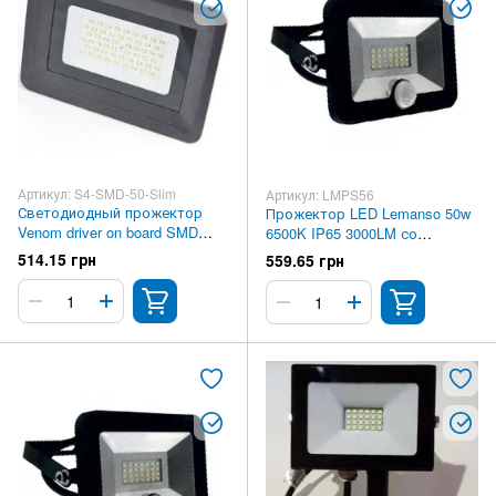
Артикул: S4-SMD-50-Slim
Артикул: LMPS56
Светодиодный прожектор
Прожектор LED Lemanso 50w
Venom driver on board SMD
6500K IP65 3000LM со
50ВТ 6000-6500K 220V Standart
встроенным датчиком чёрный
514.15 грн
559.65 грн
Slim (S4-SMD-50-Slim)
LMPS56