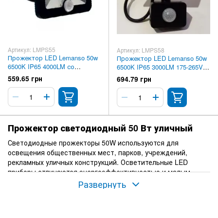
Артикул: LMPS55
Артикул: LMPS58
Прожектор LED Lemanso 50w
Прожектор LED Lemanso 50w
6500K IP65 4000LM со
6500K IP65 3000LM 175-265V с
встроенным датчиком
датчиком чёрный LMPS58
559.65 грн
694.79 грн
чёрный LMPS55
Прожектор светодиодный 50 Вт уличный
Светодиодные прожекторы 50W используются для
освещения общественных мест, парков, учреждений,
рекламных уличных конструкций. Осветительные LED
приборы отличаются энергоэффективностью и малым
расходом электроэнергии, высокой степенью
Развернуть
защищенности от пыли, насекомых и прочих негативных
внешних явлений.
Сфера применения: открытые площадки, общественные