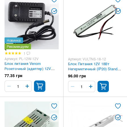
Новинка
Рекомендуем
1
Артикул: PL-12W-12V
Артикул: VULTNS-18-12
Блок питания Venom
Блок Питания 12V 18Вт
Розеточный (адаптер) 12V
Негерметичный (IP20) Standart
12Вт
Ultra slim
77.35 грн
96.00 грн