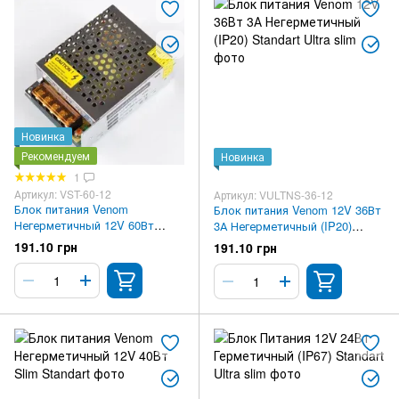
Новинка
Рекомендуем
Новинка
1
Артикул: VST-60-12
Артикул: VULTNS-36-12
Блок питания Venom
Блок питания Venom 12V 36Вт
Негерметичный 12V 60Вт
3А Негерметичный (IP20)
Standart
Standart Ultra slim
191.10 грн
191.10 грн