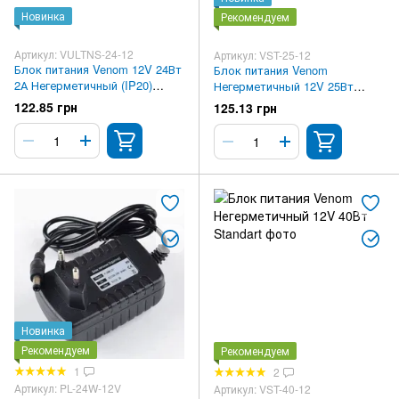
Новинка
Рекомендуем
Артикул: VULTNS-24-12
Артикул: VST-25-12
Блок питания Venom 12V 24Вт
Блок питания Venom
2А Негерметичный (IP20)
Негерметичный 12V 25Вт
Standart Ultra slim
Standart
122.85 грн
125.13 грн
Новинка
Рекомендуем
Рекомендуем
1
2
Артикул: PL-24W-12V
Артикул: VST-40-12