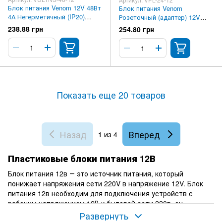
Блок питания Venom 12V 48Вт
Блок питания Venom
4А Негерметичный (IP20)
Розеточный (адаптер) 12V
Standart Ultra slim
24Вт Premium
238.88 грн
254.80 грн
Показать еще 20 товаров
Назад
Вперед
1
из 4
Пластиковые блоки питания 12В
Блок питания 12в ― это источник питания, который
понижает напряжения сети 220V в напряжение 12V. Блок
питания 12в необходим для подключения устройств с
рабочим напряжением 12В к бытовой сети 220в, он
выполняет функцию трансформатора напряжения 220 в 12
Развернуть