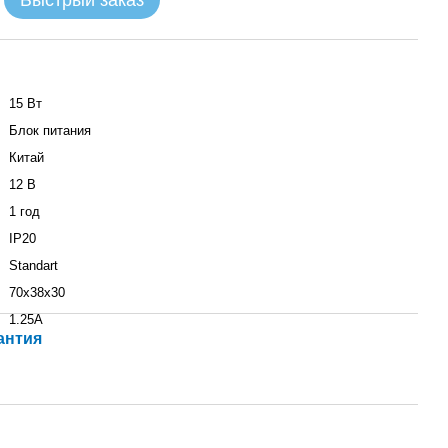
Быстрый заказ
15 Вт
Блок питания
Китай
12 В
1 год
IP20
Standart
70х38х30
1.25A
антия