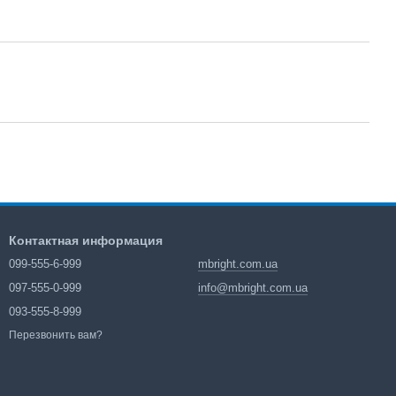
Контактная информация
099-555-6-999
mbright.com.ua
097-555-0-999
info@mbright.com.ua
093-555-8-999
Перезвонить вам?