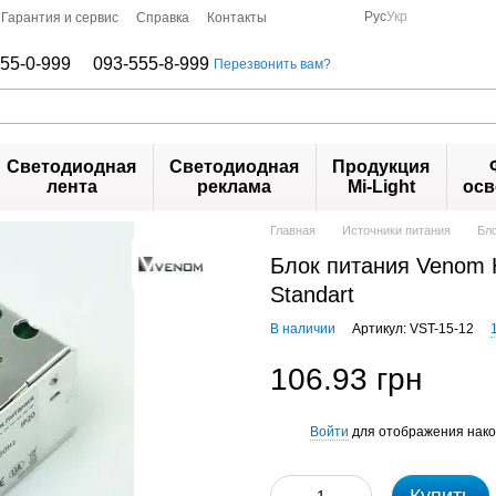
Рус
Укр
Гарантия и сервис
Справка
Контакты
55-0-999
093-555-8-999
Перезвонить вам?
Светодиодная
Светодиодная
Продукция
лента
реклама
Mi-Light
осв
Главная
Источники питания
Бло
Блок питания Venom 
Standart
В наличии
Артикул: VST-15-12
106.93 грн
Войти
для отображения нако
%