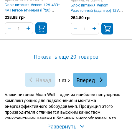
Блок питания Venom 12V 48Вт
Блок питания Venom
4А Негерметичный (IP20)
Розеточный (адаптер) 12V
Standart Ultra slim
24Вт Premium
238.88 грн
254.80 грн
Показать еще 20 товаров
Назад
Вперед
1
из 5
Блоки питания Mean Well – одни из наиболее популярных
комплектующих для подключения и монтажа
энергоэффективного оборудования. Продукция этого
производителя отличается высоким качеством,
конкурентными ценами и большим многообразием, что
позволяет с легкостью подобрать именно ту продукцию,
Развернуть
которая необходима для конкретного случая.