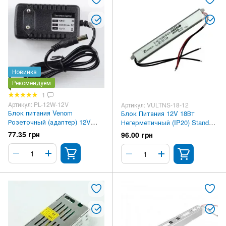
Новинка
Рекомендуем
1
Артикул: PL-12W-12V
Артикул: VULTNS-18-12
Блок питания Venom
Блок Питания 12V 18Вт
Розеточный (адаптер) 12V
Негерметичный (IP20) Standart
12Вт
Ultra slim
77.35 грн
96.00 грн