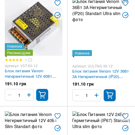
Новинка
Рекомендуем
Новинка
1
Артикул: VST-60-12
Артикул: VULTNS-36-12
Блок питания Venom
Блок питания Venom 12V 36Вт
Негерметичный 12V 60Вт
3А Негерметичный (IP20)
Standart
Standart Ultra slim
191.10 грн
191.10 грн