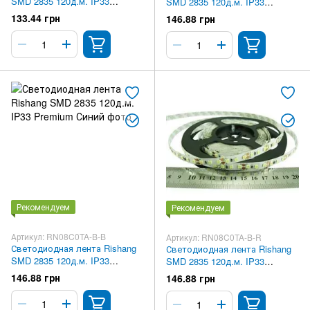
SMD 2835 120д.м. IP33
SMD 2835 120д.м. IP33
Premium Нейтрально-белая
Premium Желтый
133.44 грн
146.88 грн
Рекомендуем
Рекомендуем
Артикул: RN08C0TA-B-B
Артикул: RN08C0TA-B-R
Светодиодная лента Rishang
Светодиодная лента Rishang
SMD 2835 120д.м. IP33
SMD 2835 120д.м. IP33
Premium Синий
Premium Красный
146.88 грн
146.88 грн