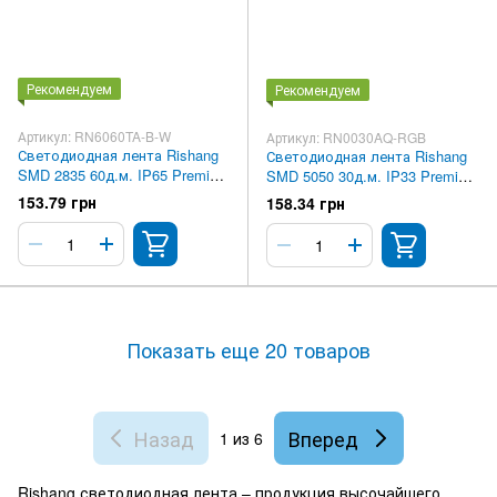
Рекомендуем
Рекомендуем
Артикул: RN6060TA-B-W
Артикул: RN0030AQ-RGB
Светодиодная лента Rishang
Светодиодная лента Rishang
SMD 2835 60д.м. IP65 Premium
SMD 5050 30д.м. IP33 Premium
Белая
RGB
153.79 грн
158.34 грн
Показать еще 20 товаров
Назад
Вперед
1
из 6
Rishang светодиодная лента – продукция высочайшего