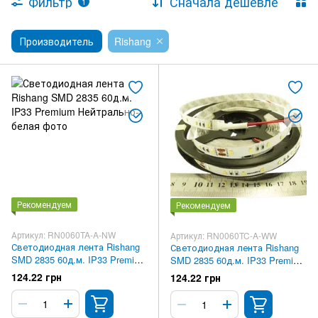
Фильтр
Сначала дешевле
1
Производитель
Rishang
Рекомендуем
Рекомендуем
Артикул: RN0060TA-A-NW
Артикул: RN0060TC-A-WW
Светодиодная лента Rishang
Светодиодная лента Rishang
SMD 2835 60д.м. IP33 Premium
SMD 2835 60д.м. IP33 Premium
Нейтрально-белая
Тепло-белая
124.22 грн
124.22 грн