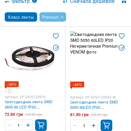
Фильтр
Сначала дешевле
1
Класс ленты
Premium
−50%
−40%
1
Артикул: VP-2835120600
Артикул: VP-5050120600-W
Светодиодная лента SMD
Светодиодная лента SMD
2835 60 LED IP20
5050 60LED IP20
Негерметичная Premium
Негерметичная Premium
72.80 грн
81.90 грн
145.60 грн
136.50 грн
VENOM
VENOM