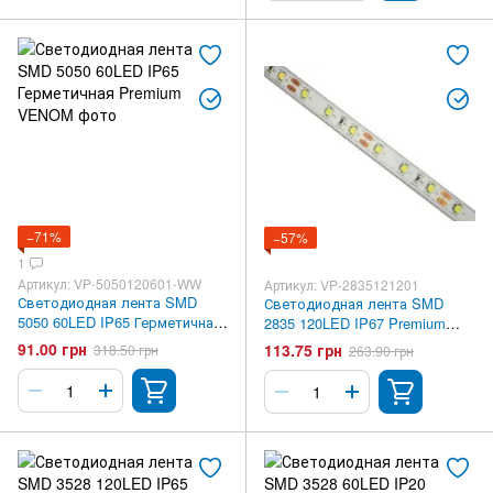
−71%
−57%
1
Артикул: VP-5050120601-WW
Артикул: VP-2835121201
Светодиодная лента SMD
Светодиодная лента SMD
5050 60LED IP65 Герметичная
2835 120LED IP67 Premium
Premium VENOM
VENOM
91.00 грн
113.75 грн
318.50 грн
263.90 грн