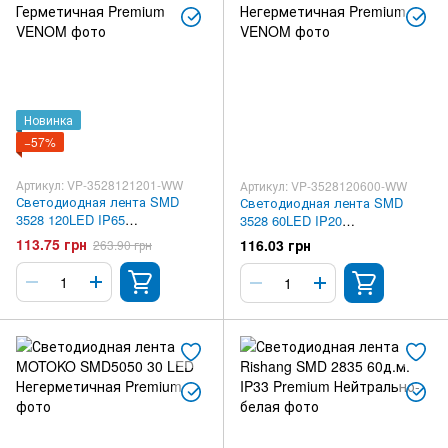
Новинка
−57%
Артикул: VP-3528121201-WW
Артикул: VP-3528120600-WW
Светодиодная лента SMD
Светодиодная лента SMD
3528 120LED IP65
3528 60LED IP20
Герметичная Premium VENOM
Негерметичная Premium
113.75 грн
116.03 грн
263.90 грн
VENOM