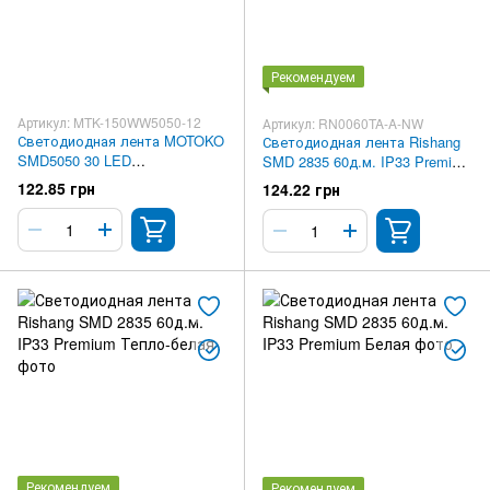
Рекомендуем
Артикул: MTK-150WW5050-12
Артикул: RN0060TA-A-NW
Светодиодная лента MOTOKO
Светодиодная лента Rishang
SMD5050 30 LED
SMD 2835 60д.м. IP33 Premium
Негерметичная Premium
Нейтрально-белая
122.85 грн
124.22 грн
Рекомендуем
Рекомендуем