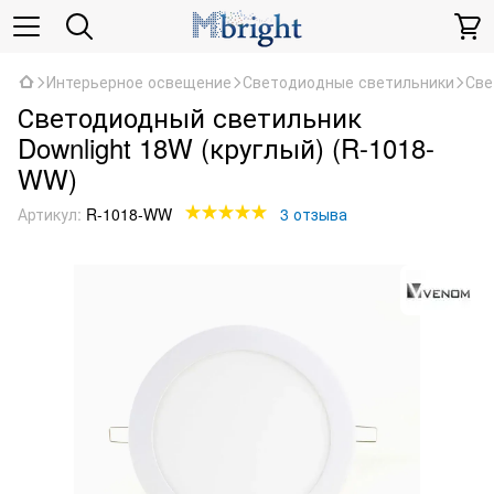
Интерьерное освещение
Светодиодные светильники
Све
Светодиодный светильник
Downlight 18W (круглый) (R-1018-
WW)
Артикул:
R-1018-WW
3 отзыва