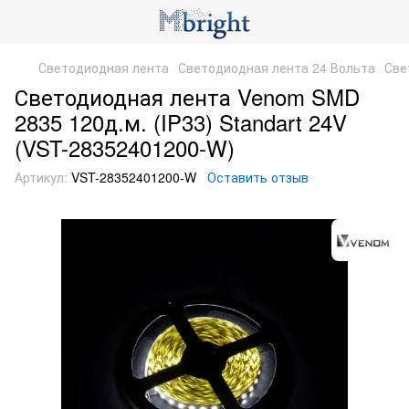
Светодиодная лента
Светодиодная лента 24 Вольта
Све
Светодиодная лента Venom SMD
2835 120д.м. (IP33) Standart 24V
(VST-28352401200-W)
Артикул:
VST-28352401200-W
Оставить отзыв