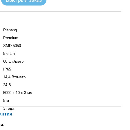
Быстрый заказ
Rishang
Premium
SMD 5050
5-6 Lm
60 шт./метр
IP65
14,4 Вт\метр
24 В
5000 х 10 х 3 мм
5 м
3 года
антия
и: