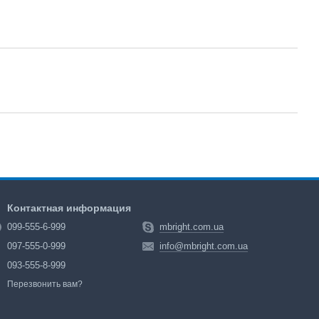
Контактная информация
099-555-6-999
mbright.com.ua
097-555-0-999
info@mbright.com.ua
093-555-8-999
Перезвонить вам?