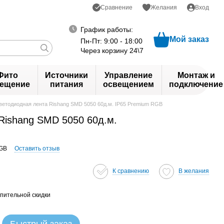
Сравнение
Желания
Вход
График работы:
Мой заказ
Пн-Пт: 9:00 - 18:00
Через корзину 24\7
Фито
Источники
Управление
Монтаж и
ещение
питания
освещением
подключение
ветодиодная лента Rishang SMD 5050 60д.м. IP65 Premium RGB
Rishang SMD 5050 60д.м.
RGB
Оставить отзыв
К сравнению
В желания
пительной скидки