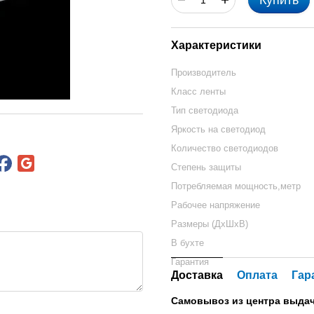
Купить
Характеристики
Производитель
Класс ленты
Тип светодиода
Яркость на светодиод
Количество светодиодов
Степень защиты
Потребляемая мощность,метр
Рабочее напряжение
Размеры (ДхШхВ)
В бухте
Гарантия
Доставка
Оплата
Гар
Самовывоз из центра выдач