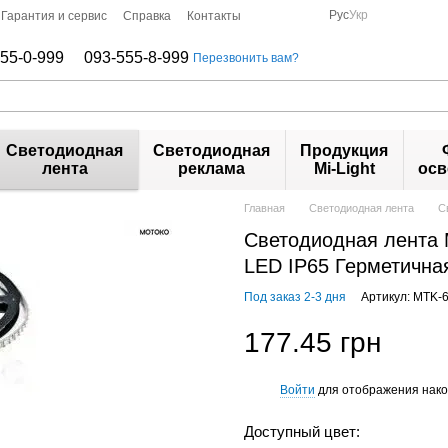
Рус
Укр
Гарантия и сервис
Справка
Контакты
55-0-999
093-555-8-999
Перезвонить вам?
Светодиодная
Светодиодная
Продукция
лента
реклама
Mi-Light
осв
Главная
Светодиодная лента
С
Светодиодная лента
LED IP65 Герметична
Под заказ 2-3 дня
Артикул: MTK-
177.45 грн
Войти
для отображения нако
%
Доступный цвет: