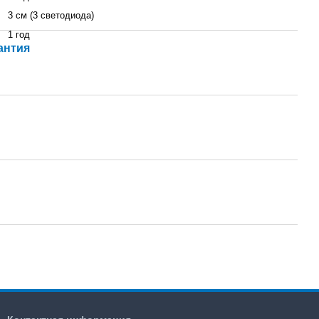
3 см (3 светодиода)
1 год
антия