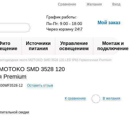
Сравнение
Желания
Вход
График работы:
Мой заказ
Пн-Пт: 9:00 - 18:00
Через корзину 24\7
Фито
Источники
Управление
Монтаж и
ещение
питания
освещением
подключение
ветодиодная лента MOTOKO SMD 3528 120 LED IP65 Герметичная Premium
 MOTOKO SMD 3528 120
я Premium
600WF3528-12
Оставить отзыв
К сравнению
В желания
пительной скидки