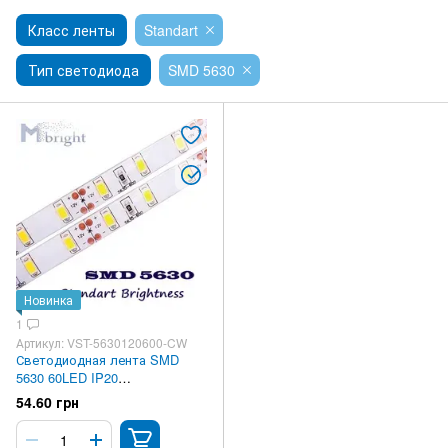
Класс ленты
Standart
Тип светодиода
SMD 5630
Новинка
1
Артикул: VST-5630120600-CW
Светодиодная лента SMD
5630 60LED IP20
Негерметичная Standart
54.60 грн