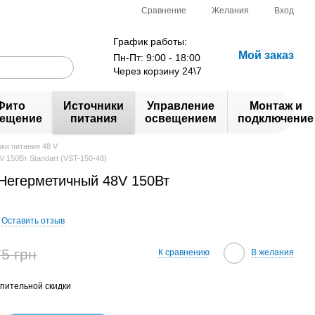
Сравнение
Желания
Вход
График работы:
Мой заказ
Пн-Пт: 9:00 - 18:00
Через корзину 24\7
Фито
Источники
Управление
Монтаж и
ещение
питания
освещением
подключение
ки питания 48 V
 150Вт Standart (VST-150-48)
Негерметичный 48V 150Вт
Оставить отзыв
5 грн
К сравнению
В желания
пительной скидки