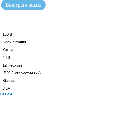
Быстрый заказ
150 Вт
Блок питания
Китай
48 В
12 месяцев
IP20 (Негерметичный)
Standart
3,1A
антия