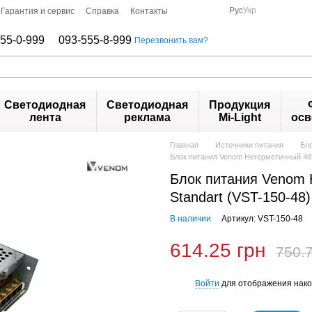
Рус
Укр
Гарантия и сервис
Справка
Контакты
55-0-999
093-555-8-999
Перезвонить вам?
Светодиодная
Светодиодная
Продукция
лента
реклама
Mi-Light
осв
Главная
Источники питания
Бло
Блок питания Venom Негерметичный 48V
Блок питания Venom 
Standart (VST-150-48)
В наличии
Артикул: VST-150-48
614.25 грн
750.7
Войти
для отображения нако
%