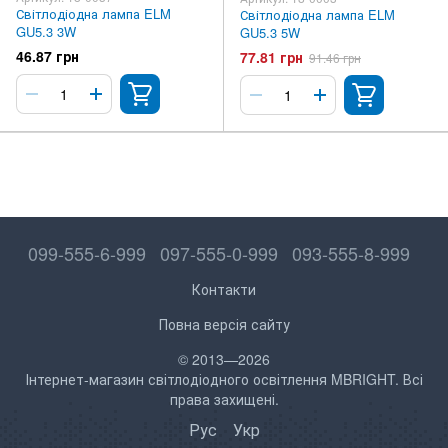
Світлодіодна лампа ELM
Світлодіодна лампа ELM
GU5.3 3W
GU5.3 5W
46.87 грн
77.81 грн
91.46 грн
099-555-6-999
097-555-0-999
093-555-8-999
Контакти
Повна версія сайту
© 2013—2026
Інтернет-магазин світлодіодного освітлення MBRIGHT. Всі
права захищені.
Рус
Укр