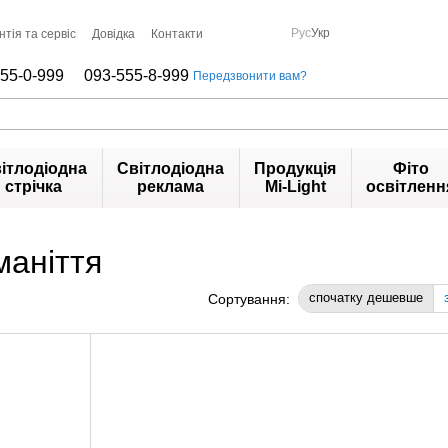
Рус
Укр
нтія та сервіс
Довідка
Контакти
55-0-999
093-555-8-999
Передзвонити вам?
ітлодіодна
Світлодіодна
Продукція
Фіто
стрічка
реклама
Mi-Light
освітленн
маніття
спочатку дешевше
Сортування: