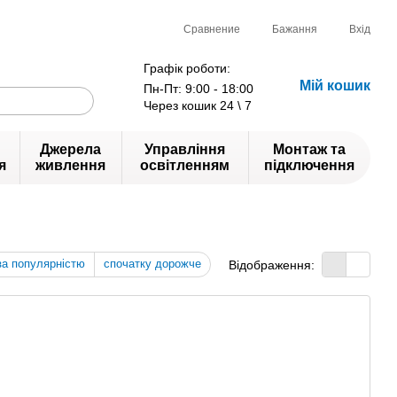
Сравнение
Бажання
Вхід
Графік роботи:
Мій кошик
Пн-Пт: 9:00 - 18:00
Через кошик 24 \ 7
Джерела
Управління
Монтаж та
я
живлення
освітленням
підключення
за популярністю
спочатку дорожче
Відображення: