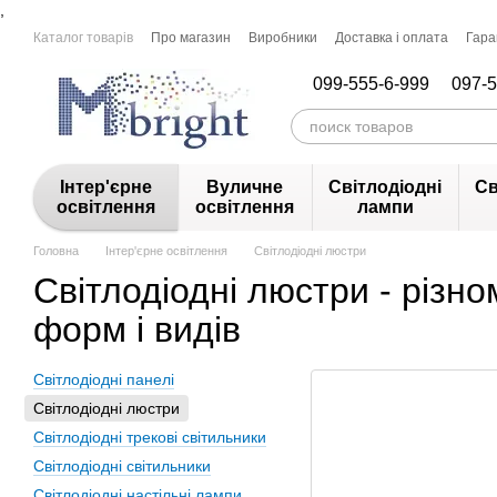
,
Перейти до основного контенту
Каталог товарів
Про магазин
Виробники
Доставка і оплата
Гара
099-555-6-999
097-5
Інтер'єрне
Вуличне
Світлодіодні
Св
освітлення
освітлення
лампи
Головна
Інтер'єрне освітлення
Світлодіодні люстри
Світлодіодні люстри - різно
форм і видів
Світлодіодні панелі
Світлодіодні люстри
Світлодіодні трекові світильники
Світлодіодні світильники
Світлодіодні настільні лампи