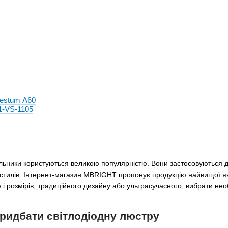
Vestum A60
1-VS-1105
ильники користуються великою популярністю. Вони застосовуються дл
стилів. Інтернет-магазин MBRIGHT пропонує продукцію найвищої яко
ю і розмірів, традиційного дизайну або ультрасучасного, вибрати нео
ридбати світлодіодну люстру