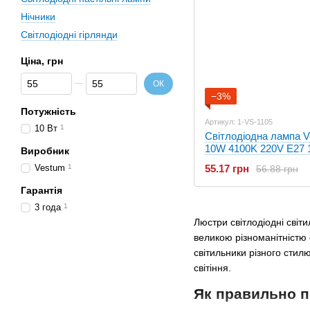
Нічники
Світлодіодні гірлянди
Ціна, грн
Від Ціна, грн
До Ціна, грн
ОК
−3%
Потужність
Артикул: 1-VS-1105
10 Вт
1
Світлодіодна лампа 
10W 4100K 220V E27 
Виробник
Vestum
1
55.17 грн
56.88 грн
Гарантія
3 года
1
Люстри світлодіодні світ
великою різноманітністю 
світильники різного стил
світіння.
Як правильно п