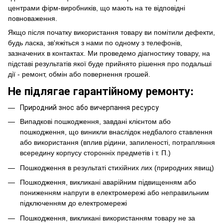
центрами фірм-виробників, що мають на те відповідні
повноваження.
Якщо після початку використання товару ви помітили дефекти,
будь ласка, зв'яжіться з нами по одному з телефонів,
зазначених в контактах. Ми проведемо діагностику товару, на
підставі результатів якої буде прийнято рішення про подальші
дії - ремонт, обмін або повернення грошей.
Не підлягае гарантійному ремонту:
Природний знос або вичерпання ресурсу
Випадкові пошкодження, завдані клієнтом або
пошкодження, що виникли внаслідок недбалого ставлення
або використання (вплив рідини, запиленості, потрапляння
всередину корпусу сторонніх предметів і т. П.)
Пошкодження в результаті стихійних лих (природних явищ)
Пошкодження, викликані аварійним підвищенням або
пониженням напруги в електромережі або неправильним
підключенням до електромережі
Пошкодження, викликані використанням товару не за