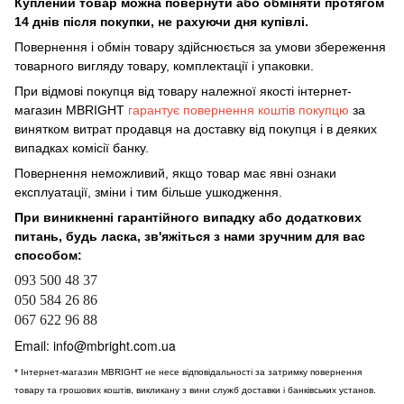
Куплений товар можна повернути або обміняти протягом
14 днів після покупки, не рахуючи дня купівлі.
Повернення і обмін товару здійснюється за умови збереження
товарного вигляду товару, комплектації і упаковки.
При відмові покупця від товару належної якості інтернет-
магазин MBRIGHT
гарантує повернення коштів покупцю
за
винятком витрат продавця на доставку від покупця і в деяких
випадках комісії банку.
Повернення неможливий, якщо товар має явні ознаки
експлуатації, зміни і тим більше ушкодження.
При виникненні гарантійного випадку або додаткових
питань, будь ласка, зв'яжіться з нами зручним для вас
способом:
093 500 48 37
050 584 26 86
067 622 96 88
Email:
info@mbright.com.ua
* Інтернет-магазин MBRIGHT не несе відповідальності за затримку повернення
товару та грошових коштів, викликану з вини служб доставки і банківських установ.