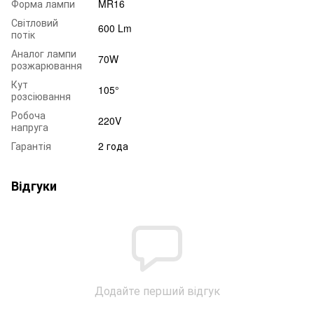
Форма лампи
MR16
Світловий
600 Lm
потік
Аналог лампи
70W
розжарювання
Кут
105°
розсіювання
Робоча
220V
напруга
Гарантія
2 года
Відгуки
Додайте перший відгук