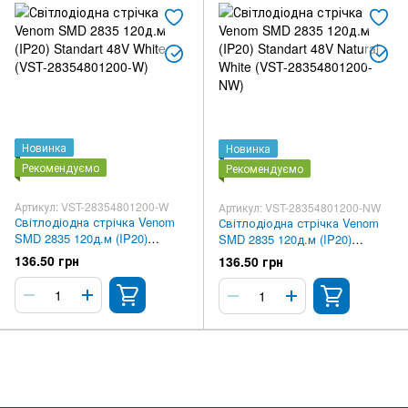
Новинка
Новинка
Рекомендуємо
Рекомендуємо
Артикул: VST-28354801200-W
Артикул: VST-28354801200-NW
Світлодіодна стрічка Venom
Світлодіодна стрічка Venom
SMD 2835 120д.м (IP20)
SMD 2835 120д.м (IP20)
Standart 48V White (VST-
Standart 48V Natural White
136.50 грн
136.50 грн
28354801200-W)
(VST-28354801200-NW)