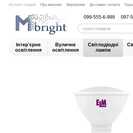
Перейти до основного контенту
Каталог товарів
Про магазин
Виробники
Доставка і оплата
Гара
099-555-6-999
097-5
Інтер'єрне
Вуличне
Світлодіодні
Св
освітлення
освітлення
лампи