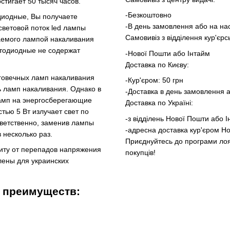
стигает 50 тысяч часов.
-Безкоштовно
диодные, Вы получаете
-В день замовлення або на на
световой поток led лампы
Самовивіз з відділення кур'єрс
чаемого лампой накаливания
етодиодные не содержат
-Нової Пошти або Інтайм
Доставка по Києву:
лговечных ламп накаливания
-Кур'єром: 50 грн
ть ламп накаливания. Однако в
-Доставка в день замовлення 
ламп на энергосберегающие
Доставка по Україні:
тью 5 Вт излучает свет по
-з відділень Нової Пошти або 
тветственно, заменив лампы
-адресна доставка кур'єром Но
 несколько раз.
Приєднуйтесь до програми лоял
иту от перепадов напряжения
покупців!
лены для украинских
 преимуществ: