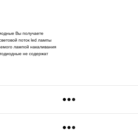
иодные Вы получаете
световой поток led лампы
чаемого лампой накаливания
етодиодные не содержат