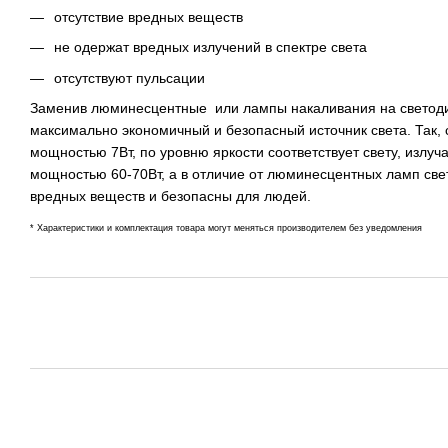
отсутствие вредных веществ
не одержат вредных излучений в спектре света
отсутствуют пульсации
Заменив люминесцентные или лампы накаливания на светод
максимально экономичный и безопасный источник света. Так, 
мощностью 7Вт, по уровню яркости соответствует свету, излу
мощностью 60-70Вт, а в отличие от люминесцентных ламп св
вредных веществ и безопасны для людей.
* Характеристики и комплектация товара могут меняться производителем без уведомления