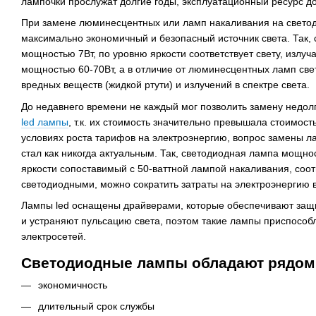
лампочки прослужат долгие годы, эксплуатационный ресурс до
При замене люминесцентных или ламп накаливания на свето
максимально экономичный и безопасный источник света. Так, 
мощностью 7Вт, по уровню яркости соответствует свету, излу
мощностью 60-70Вт, а в отличие от люминесцентных ламп св
вредных веществ (жидкой ртути) и излучений в спектре света.
До недавнего времени не каждый мог позволить замену недо
led лампы
, т.к. их стоимость значительно превышала стоимос
условиях роста тарифов на электроэнергию, вопрос замены 
стал как никогда актуальным. Так, светодиодная лампа мощнос
яркости сопоставимый с 50-ваттной лампой накаливания, соо
светодиодными, можно сократить затраты на электроэнергию в
Лампы led оснащены драйверами, которые обеспечивают защ
и устраняют пульсацию света, поэтом такие лампы приспособ
электросетей.
Светодиодные лампы обладают рядом
экономичность
длительный срок службы