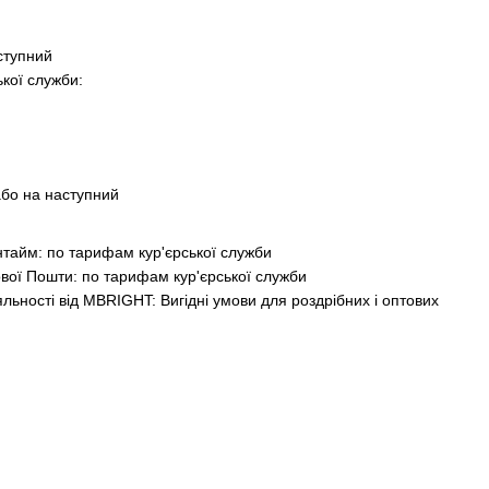
ступний
ької служби:
або на наступний
Інтайм: по тарифам кур'єрської служби
вої Пошти: по тарифам кур'єрської служби
ьності від MBRIGHT: Вигідні умови для роздрібних і оптових