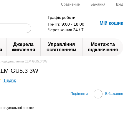
Сравнение
Бажання
Вхід
Графік роботи:
Мій кошик
Пн-Пт: 9:00 - 18:00
Через кошик 24 \ 7
Джерела
Управління
Монтаж та
я
живлення
освітленням
підключення
тлодіодна лампа ELM GU5.3 3W
 ELM GU5.3 3W
1 відгук
Порівняти
В бажання
опичувальної знижки