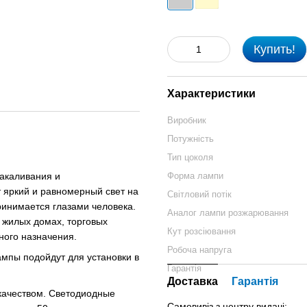
Купить!
Характеристики
Виробник
Потужність
Тип цоколя
акаливания и
Форма лампи
 яркий и равномерный свет на
Світловий потік
ринимается глазами человека.
Аналог лампи розжарювання
 жилых домах, торговых
Кут розсіювання
ного назначения.
Робоча напруга
ампы подойдут для установки в
Гарантія
Доставка
Гарантія
качеством. Светодиодные
Самовивіз з центру видачі: