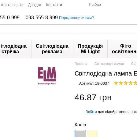
Рус
Укр
нтія та сервіс
Довідка
Контакти
55-0-999
093-555-8-999
Передзвонити вам?
ітлодіодна
Світлодіодна
Продукція
Фіто
стрічка
реклама
Mi-Light
освітленн
Головна
Світлодіодні лампи
Сві
Світлодіодна лампа
Артикул: 18-0037
46.87 грн
Ввійти
для відображення нак
%
Колір