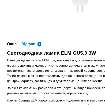
Опис
Відгуки
1
Светодиодная лампа ELM GU5.3 3W
Светодиодные лампы ELM предназначены для замены ламп н
люминесцентных ламп, они мгновенно включаются и излучают
протяжении всего срока использования, который хорошо восп
Такие лампы можно использовать для основного освещения в
центрах, офисах, гостиницах и других помещениях обществен
За счет компактных размеров и стандартных видов цоколей, л
различные типы люстр, светильников, торшеров и т.д.
Лампы бренда ELM характеризуются надежностью и высоким 