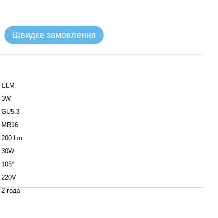
Швидке замовлення
ELM
3W
GU5.3
MR16
200 Lm
30W
105°
220V
2 года