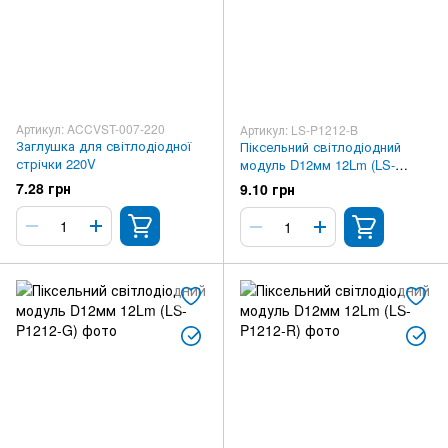
Артикул: ACCVST-007-220
Артикул: LS-P1212-B
Заглушка для світлодіодної
Піксельний світлодіодний
стрічки 220V
модуль D12мм 12Lm (LS-
P1212-B)
7.28 грн
9.10 грн