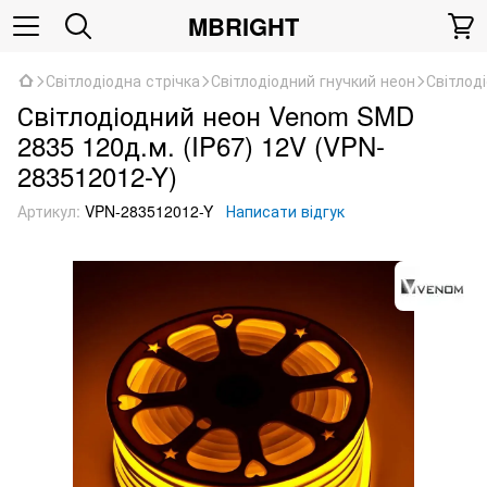
MBRIGHT
Світлодіодна стрічка
Світлодіодний гнучкий неон
Світлод
Світлодіодний неон Venom SMD
2835 120д.м. (IP67) 12V (VPN-
283512012-Y)
Артикул:
VPN-283512012-Y
Написати відгук