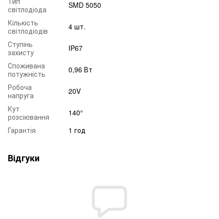
Тип
SMD 5050
світлодіода
Кількість
4 шт.
світлодіодів
Ступінь
IP67
захисту
Споживана
0,96 Вт
потужність
Робоча
20V
напруга
Кут
140°
розсіювання
Гарантія
1 год
Відгуки