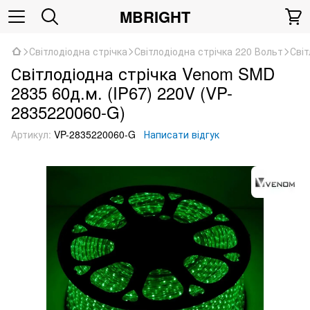
MBRIGHT
Світлодіодна стрічка
Світлодіодна стрічка 220 Вольт
Світ
Світлодіодна стрічка Venom SMD
2835 60д.м. (IP67) 220V (VP-
2835220060-G)
Артикул:
VP-2835220060-G
Написати відгук