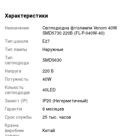
Характеристики
Назначение
Світлодіодна фітолампи Venom 40W
SMD5730 220В (FL-P-040W-40)
Тип цоколя
Е27
Тип лампы
Наружные
Тип
SMD5630
світлодіода
Напруга
220 В
Потужність
40W
Кількість
40LED
світлодіодів
Захист (IP)
IP20 (Негерметичный)
Гарантія
6 месяцев
Срок службы
25 тыс. часов
Країна
виробник
Китай
товару