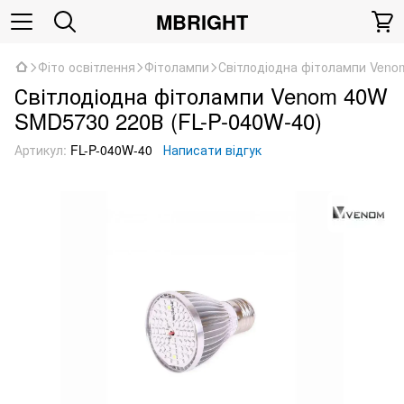
MBRIGHT
Фіто освітлення
Фітолампи
Світлодіодна фітолампи Veno
Світлодіодна фітолампи Venom 40W
SMD5730 220В (FL-P-040W-40)
Артикул:
FL-P-040W-40
Написати відгук