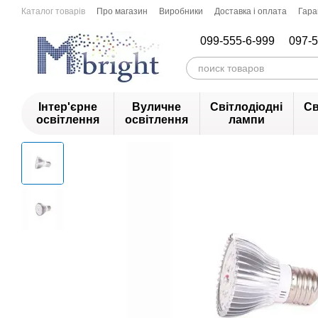
Перейти до основного контенту
Каталог товарів
Про магазин
Виробники
Доставка і оплата
Гара
099-555-6-999
097-5
Інтер'єрне
Вуличне
Світлодіодні
Св
освітлення
освітлення
лампи