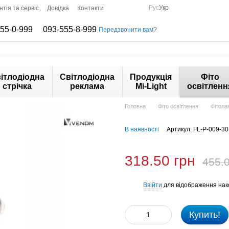
Рус
Укр
нтія та сервіс
Довідка
Контакти
55-0-999
093-555-8-999
Передзвонити вам?
ітлодіодна
Світлодіодна
Продукція
Фіто
стрічка
реклама
Mi-Light
освітленн
Головна
Фіто освітлення
Фітола
В наявності
Артикул: FL-P-009-30
318.50 грн
455.0
Ввійти
для відображення нак
%
Купить!