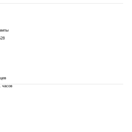
ампы
28
яцев
. часов