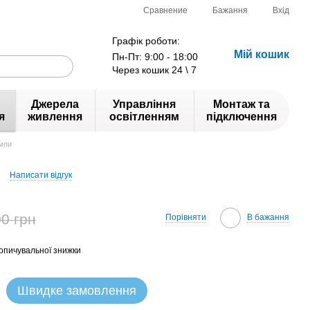
Сравнение
Бажання
Вхід
Графік роботи:
Мій кошик
Пн-Пт: 9:00 - 18:00
Через кошик 24 \ 7
Джерела
Управління
Монтаж та
я
живлення
освітленням
підключення
мпи
Написати відгук
0 грн
Порівняти
В бажання
опичувальної знижки
Швидке замовлення