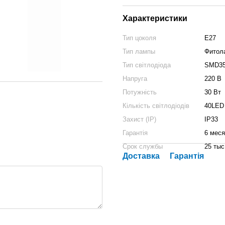
Характеристики
Тип цоколя
Е27
Тип лампы
Фитол
Тип світлодіода
SMD35
Напруга
220 В
Потужність
30 Вт
Кількість світлодіодів
40LED
Захист (IP)
IP33
Гарантія
6 мес
Срок службы
25 тыс
Доставка
Гарантія