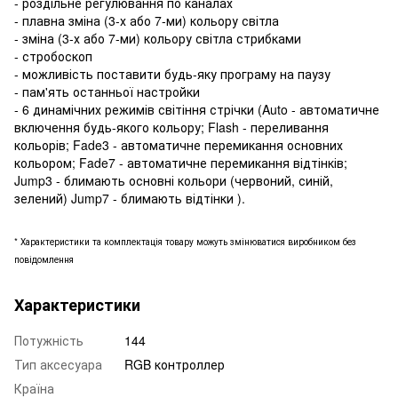
- роздільне регулювання по каналах
- плавна зміна (3-х або 7-ми) кольору світла
- зміна (3-х або 7-ми) кольору світла стрибками
- стробоскоп
- можливість поставити будь-яку програму на паузу
- пам'ять останньої настройки
- 6 динамічних режимів світіння стрічки (Auto - автоматичне
включення будь-якого кольору; Flash - переливання
кольорів; Fade3 - автоматичне перемикання основних
кольором; Fade7 - автоматичне перемикання відтінків;
Jump3 - блимають основні кольори (червоний, синій,
зелений) Jump7 - блимають відтінки ).
* Характеристики та комплектація товару можуть змінюватися виробником без
повідомлення
Характеристики
Потужність
144
Тип аксесуара
RGB контроллер
Країна