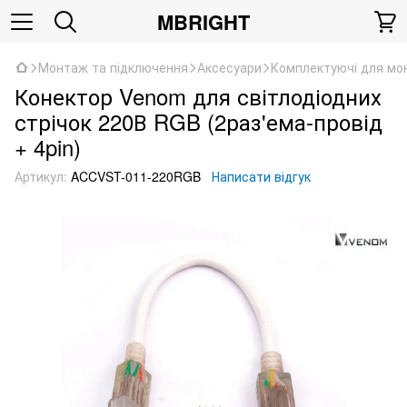
MBRIGHT
Монтаж та підключення
Аксесуари
Комплектуючі для мо
Конектор Venom для світлодіодних
стрічок 220В RGB (2раз'ема-провід
+ 4pin)
Артикул:
ACCVST-011-220RGB
Написати відгук