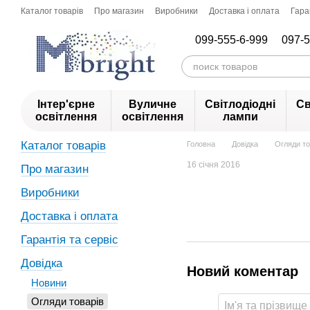
Перейти до основного контенту
Каталог товарів
Про магазин
Виробники
Доставка і оплата
Гара
099-555-6-999
097-5
Інтер'єрне
Вуличне
Світлодіодні
Св
освітлення
освітлення
лампи
Каталог товарів
Головна
Довідка
Огляди то
16 cічня 2016
Про магазин
Виробники
Доставка і оплата
Гарантія та сервіс
Довідка
Новий коментар
Новини
Огляди товарів