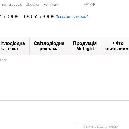
Рус
Укр
нтія та сервіс
Довідка
Контакти
55-0-999
093-555-8-999
Передзвонити вам?
ітлодіодна
Світлодіодна
Продукція
Фіто
стрічка
реклама
Mi-Light
освітленн
варів
Увійти за допомогою