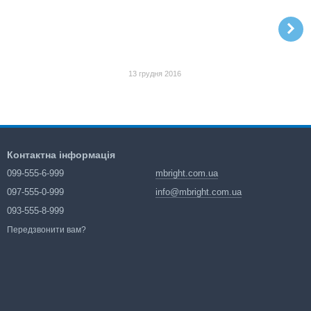
13 грудня 2016
Контактна інформація
099-555-6-999
mbright.com.ua
097-555-0-999
info@mbright.com.ua
093-555-8-999
Передзвонити вам?