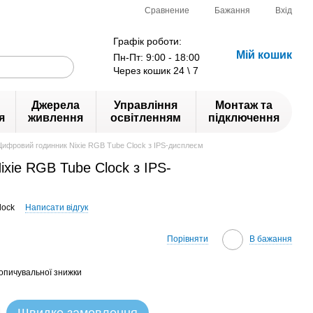
Сравнение
Бажання
Вхід
Графік роботи:
Мій кошик
Пн-Пт: 9:00 - 18:00
Через кошик 24 \ 7
Джерела
Управління
Монтаж та
я
живлення
освітленням
підключення
Цифровий годинник Nixie RGB Tube Clock з IPS-дисплеєм
xie RGB Tube Clock з IPS-
lock
Написати відгук
Порівняти
В бажання
опичувальної знижки