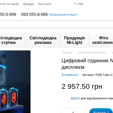
Рус
Укр
нтія та сервіс
Довідка
Контакти
55-0-999
093-555-8-999
Передзвонити вам?
ітлодіодна
Світлодіодна
Продукція
Фіто
стрічка
реклама
Mi-Light
освітленн
Головна
Інтер'єрне освітлення
Цифровий годинник Ni
дисплеєм
В наявності
Артикул: RGB Tube C
2 957.50 грн
Ввійти
для відображення нак
%