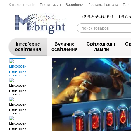
Перейти до основного контенту
Каталог товарів
Про магазин
Виробники
Доставка і оплата
Гара
099-555-6-999
097-5
Інтер'єрне
Вуличне
Світлодіодні
Св
освітлення
освітлення
лампи