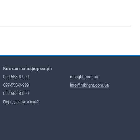
Контактна інформація
099-555-6-999
mbright.com.ua
097-555-0-999
info@mbright.com.ua
093-555-8-999
Передзвонити вам?