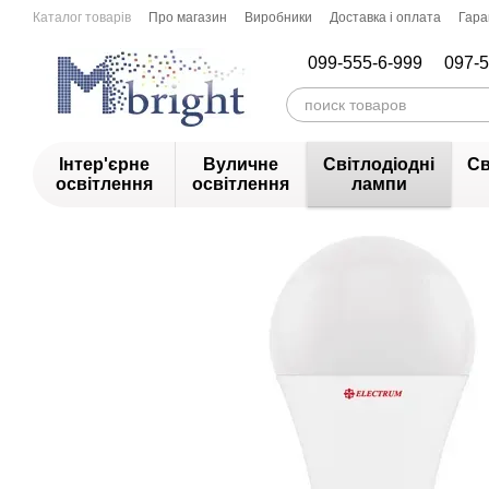
Перейти до основного контенту
Каталог товарів
Про магазин
Виробники
Доставка і оплата
Гара
099-555-6-999
097-5
Інтер'єрне
Вуличне
Світлодіодні
Св
освітлення
освітлення
лампи