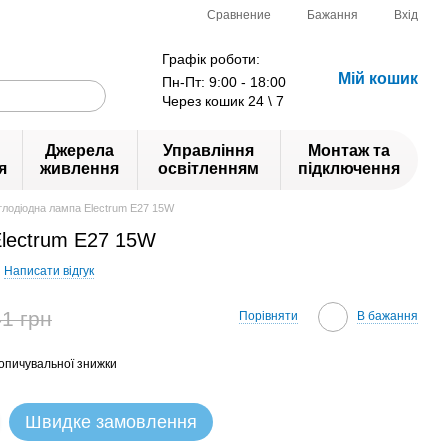
Сравнение
Бажання
Вхід
Графік роботи:
Мій кошик
Пн-Пт: 9:00 - 18:00
Через кошик 24 \ 7
Джерела
Управління
Монтаж та
я
живлення
освітленням
підключення
тлодіодна лампа Electrum Е27 15W
Electrum Е27 15W
Написати відгук
1 грн
Порівняти
В бажання
опичувальної знижки
Швидке замовлення