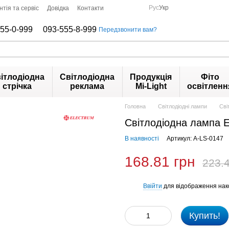
Рус
Укр
нтія та сервіс
Довідка
Контакти
55-0-999
093-555-8-999
Передзвонити вам?
ітлодіодна
Світлодіодна
Продукція
Фіто
стрічка
реклама
Mi-Light
освітленн
Головна
Світлодіодні лампи
Сві
Світлодіодна лампа 
В наявності
Артикул: A-LS-0147
168.81 грн
223.4
Ввійти
для відображення нак
%
Купить!