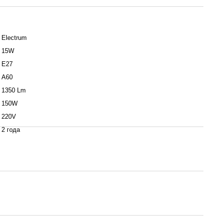
Electrum
15W
Е27
А60
1350 Lm
150W
220V
2 года