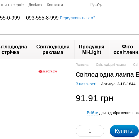
Рус
Укр
нтія та сервіс
Довідка
Контакти
55-0-999
093-555-8-999
Передзвонити вам?
ітлодіодна
Світлодіодна
Продукція
Фіто
стрічка
реклама
Mi-Light
освітленн
Головна
Світлодіодні лампи
Сві
Світлодіодна лампа 
В наявності
Артикул: A-LB-1844
91.91 грн
Ввійти
для відображення нак
%
Купить!