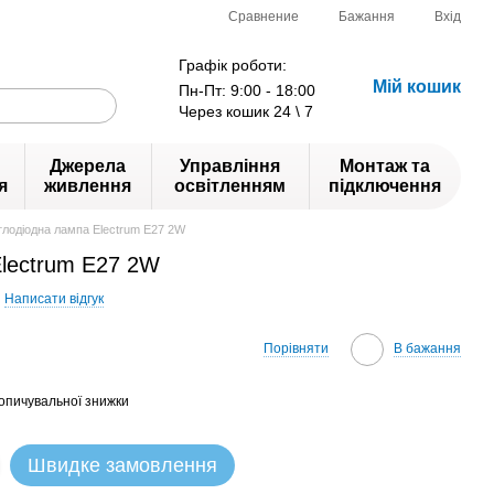
Сравнение
Бажання
Вхід
Графік роботи:
Мій кошик
Пн-Пт: 9:00 - 18:00
Через кошик 24 \ 7
Джерела
Управління
Монтаж та
я
живлення
освітленням
підключення
тлодіодна лампа Electrum E27 2W
Electrum E27 2W
Написати відгук
Порівняти
В бажання
опичувальної знижки
Швидке замовлення