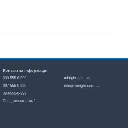
Контактна інформація
099-555-6-999
mbright.com.ua
097-555-0-999
info@mbright.com.ua
093-555-8-999
Передзвонити вам?