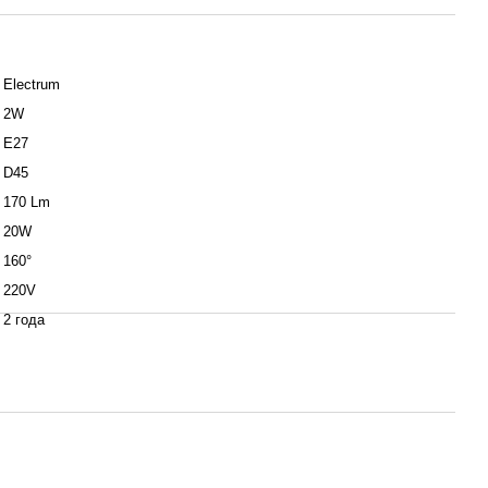
Electrum
2W
Е27
D45
170 Lm
20W
160°
220V
2 года