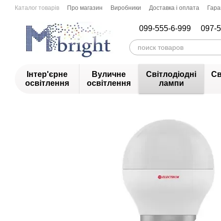
Перейти до основного контенту
Каталог товарів
Про магазин
Виробники
Доставка і оплата
Гара
099-555-6-999
097-5
Інтер'єрне
Вуличне
Світлодіодні
Св
освітлення
освітлення
лампи