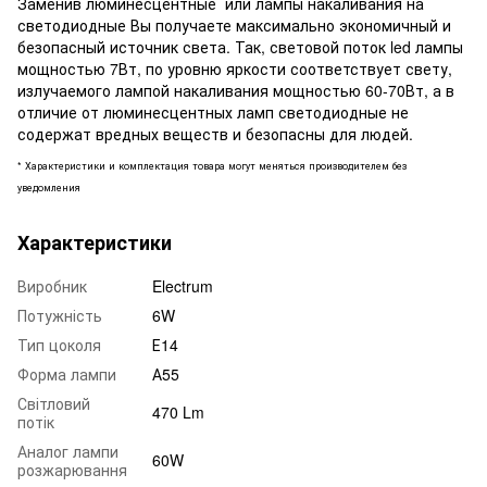
Заменив люминесцентные или лампы накаливания на
светодиодные Вы получаете максимально экономичный и
безопасный источник света. Так, световой поток led лампы
мощностью 7Вт, по уровню яркости соответствует свету,
излучаемого лампой накаливания мощностью 60-70Вт, а в
отличие от люминесцентных ламп светодиодные не
содержат вредных веществ и безопасны для людей.
* Характеристики и комплектация товара могут меняться производителем без
уведомления
Характеристики
Виробник
Electrum
Потужність
6W
Тип цоколя
Е14
Форма лампи
А55
Світловий
470 Lm
потік
Аналог лампи
60W
розжарювання