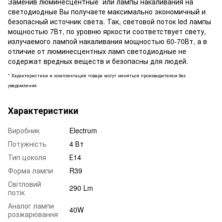
Заменив люминесцентные или лампы накаливания на
светодиодные Вы получаете максимально экономичный и
безопасный источник света. Так, световой поток led лампы
мощностью 7Вт, по уровню яркости соответствует свету,
излучаемого лампой накаливания мощностью 60-70Вт, а в
отличие от люминесцентных ламп светодиодные не
содержат вредных веществ и безопасны для людей.
* Характеристики и комплектация товара могут меняться производителем без
уведомления
Характеристики
Виробник
Electrum
Потужність
4 Вт
Тип цоколя
Е14
Форма лампи
R39
Світловий
290 Lm
потік
Аналог лампи
40W
розжарювання