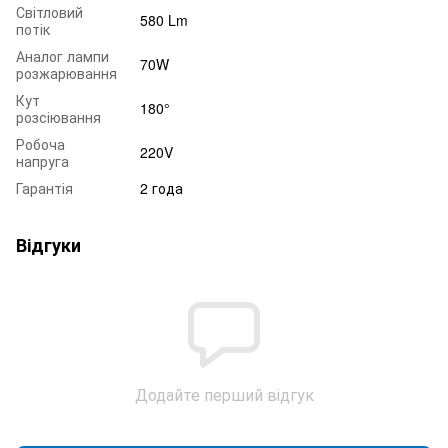
Світловий
580 Lm
потік
Аналог лампи
70W
розжарювання
Кут
180°
розсіювання
Робоча
220V
напруга
Гарантія
2 года
Відгуки
Додайте перший відгук