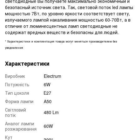
светодиодные Вы получаете максимально экономичный и
безопасный источник света. Так, световой поток led лампы
мощностью 7Вт, по уровню яркости соответствует свету,
излучаемого лампой накаливания мощностью 60-70Вт, а в
отличие от люминесцентных ламп светодиодные не
содержат вредных веществ и безопасны для людей.
* Характеристики и комплектация товара могут меняться производителем без
уведомления
Характеристики
Виробник
Electrum
Потужність
6W
Тип цоколя
Е27
Форма лампи
А50
Світловий
480 Lm
потік
Аналог лампи
60W
розжарювання
Кут
300°