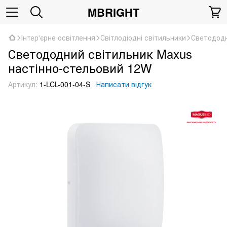
MBRIGHT
Інтер'єрне освітлення
Світлодіодні світильники
Светододн
Светододний світильник Maxus
настінно-стельовий 12W
Артикул:
1-LCL-001-04-S
Написати відгук