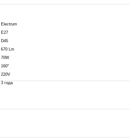
Electrum
Е27
D45
670 Lm
70W
160°
220V
3 года