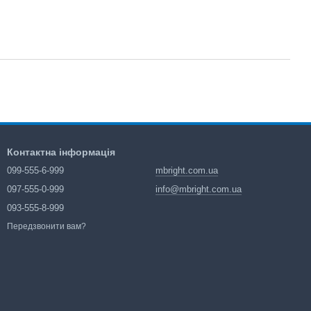
Контактна інформація
099-555-6-999
mbright.com.ua
097-555-0-999
info@mbright.com.ua
093-555-8-999
Передзвонити вам?