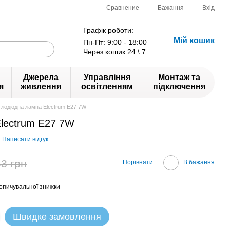
Сравнение
Бажання
Вхід
Графік роботи:
Мій кошик
Пн-Пт: 9:00 - 18:00
Через кошик 24 \ 7
Джерела
Управління
Монтаж та
я
живлення
освітленням
підключення
тлодіодна лампа Electrum Е27 7W
Electrum Е27 7W
Написати відгук
3 грн
Порівняти
В бажання
опичувальної знижки
Швидке замовлення