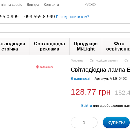
Рус
Укр
нтія та сервіс
Довідка
Контакти
55-0-999
093-555-8-999
Передзвонити вам?
ітлодіодна
Світлодіодна
Продукція
Фіто
стрічка
реклама
Mi-Light
освітленн
Головна
Світлодіодні лампи
Сві
Світлодіодна лампа 
В наявності
Артикул: A-LB-0492
128.77 грн
152.4
Ввійти
для відображення нак
%
Купить!