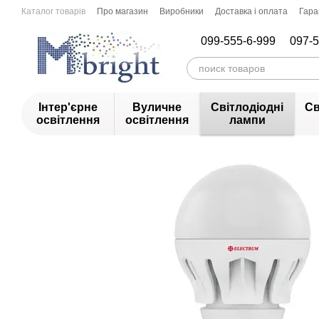
Перейти до основного контенту
Каталог товарів
Про магазин
Виробники
Доставка і оплата
Гара
099-555-6-999
097-5
Інтер'єрне
Вуличне
Світлодіодні
Св
освітлення
освітлення
лампи