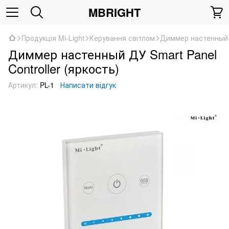
MBRIGHT
Продукція Mi-Light
Керування світлом
Диммер настенный Д
Диммер настенный ДУ Smart Panel
Controller (яркость)
Артикул:
PL-1
Написати відгук