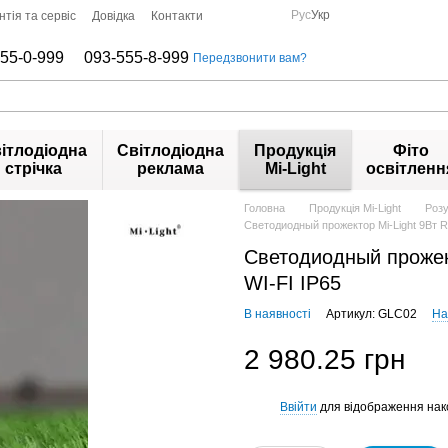
Рус
Укр
нтія та сервіс
Довідка
Контакти
55-0-999
093-555-8-999
Передзвонити вам?
ітлодіодна
Світлодіодна
Продукція
Фіто
стрічка
реклама
Mi-Light
освітленн
Головна
Продукція Mi-Light
Розу
Светодиодный прожектор Mi-Light 9Вт 
Светодиодный прожек
WI-FI IP65
В наявності
Артикул: GLС02
На
2 980.25 грн
Ввійти
для відображення нак
%