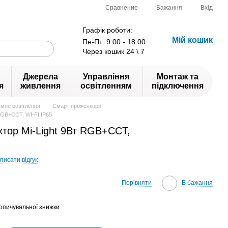
Сравнение
Бажання
Вхід
Графік роботи:
Мій кошик
Пн-Пт: 9:00 - 18:00
Через кошик 24 \ 7
Джерела
Управління
Монтаж та
я
живлення
освітленням
підключення
мне освітлення
Смарт проженкори
RGB+CCT, WI-FI IP65
тор Mi-Light 9Вт RGB+CCT,
писати відгук
Порівняти
В бажання
опичувальної знижки