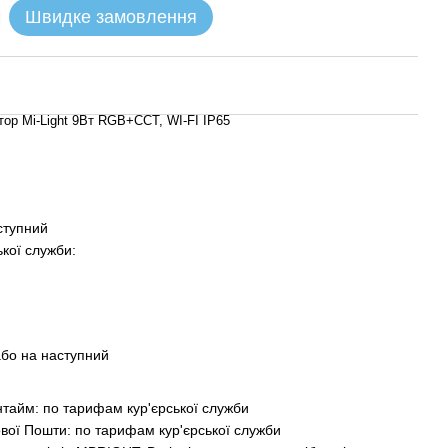
Швидке замовлення
ор Mi-Light 9Вт RGB+CCT, WI-FI IP65
ступний
ької служби:
або на наступний
Інтайм: по тарифам кур'єрської служби
вої Пошти: по тарифам кур'єрської служби