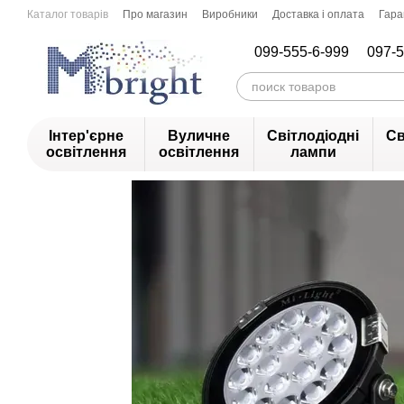
Перейти до основного контенту
Каталог товарів
Про магазин
Виробники
Доставка і оплата
Гара
099-555-6-999
097-5
Інтер'єрне
Вуличне
Світлодіодні
Св
освітлення
освітлення
лампи