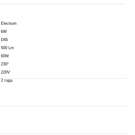
Electrum
6W
D45
500 Lm
60W
230°
220V
2 года