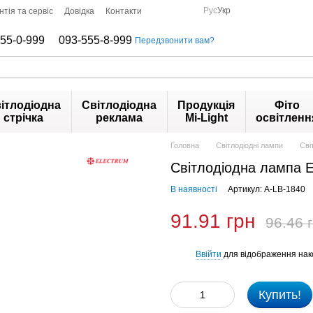
Рус
Укр
нтія та сервіс
Довідка
Контакти
55-0-999
093-555-8-999
Передзвонити вам?
ітлодіодна
Світлодіодна
Продукція
Фіто
стрічка
реклама
Mi-Light
освітленн
Головна
Світлодіодні лампи
Сві
Світлодіодна лампа 
В наявності
Артикул: A-LB-1840
91.91 грн
96.46 
Ввійти
для відображення нак
%
Купить!