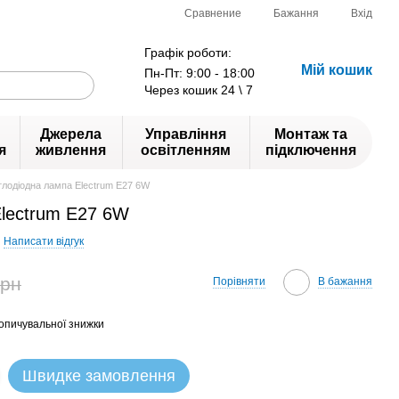
Сравнение
Бажання
Вхід
Графік роботи:
Мій кошик
Пн-Пт: 9:00 - 18:00
Через кошик 24 \ 7
Джерела
Управління
Монтаж та
я
живлення
освітленням
підключення
тлодіодна лампа Electrum E27 6W
Electrum E27 6W
Написати відгук
грн
Порівняти
В бажання
опичувальної знижки
Швидке замовлення