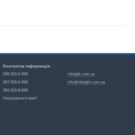
Контактна інформація
099-555-6-999
mbright.com.ua
097-555-0-999
info@mbright.com.ua
093-555-8-999
Передзвонити вам?