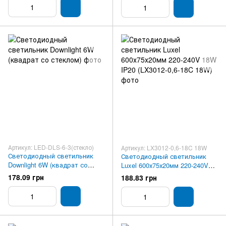
Артикул: LED-DLS-6-3(стекло)
Артикул: LX3012-0,6-18C 18W
Светодиодный светильник
Светодиодный светильник
Downlight 6W (квадрат со
Luxel 600х75х20мм 220-240V
стеклом)
18W IP20 (LX3012-0,6-18C 18W)
178.09 грн
188.83 грн