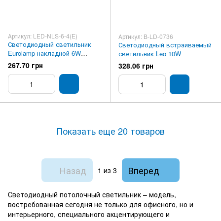
Артикул: LED-NLS-6-4(E)
Артикул: B-LD-0736
Светодиодный светильник
Светодиодный встраиваемый
Eurolamp накладной 6W
светильник Leo 10W
(квадрат)
267.70 грн
328.06 грн
Показать еще 20 товаров
Назад
Вперед
1
из 3
Светодиодный потолочный светильник – модель,
востребованная сегодня не только для офисного, но и
интерьерного, специального акцентирующего и