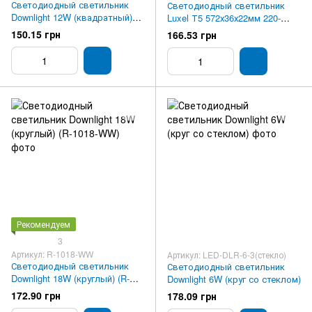
Светодиодный светильник
Светодиодный светильник
Downlight 12W (квадратный)
Luxel Т5 572х36х22мм 220-
(S-1012-W)
240V 8W IP20 (LX2001-0,6-8C
150.15 грн
166.53 грн
8W)
Рекомендуем
3
Артикул: R-1018-WW
Артикул: LED-DLR-6-3(стекло)
Светодиодный светильник
Светодиодный светильник
Downlight 18W (круглый) (R-
Downlight 6W (круг со стеклом)
1018-WW)
172.90 грн
178.09 грн