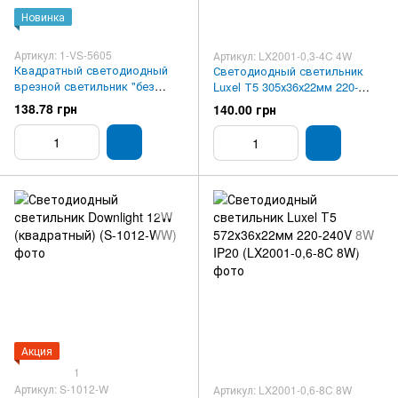
Новинка
Артикул: 1-VS-5605
Артикул: LX2001-0,3-4C 4W
Квадратный светодиодный
Светодиодный светильник
врезной светильник "без
Luxel Т5 305х36х22мм 220-
рамки" Vestum 12W 4100K
240V 4W IP20 (LX2001-0,3-4C
138.78 грн
140.00 грн
4W)
Акция
1
Артикул: S-1012-W
Артикул: LX2001-0,6-8C 8W