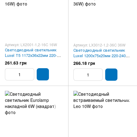
Артикул: LX2001-1,2-16C 16W
Артикул: LX3012-1,2-36C 36W
Светодиодный светильник
Светодиодный светильник
Luxel Т5 1172х36х22мм 220-
Luxel 1200х75х20мм 220-240V
240V 16W IP20 (LX2001-1,2-
36W IP20 (LX3012-1,2-36C 36W)
261.63 грн
266.18 грн
16C 16W)