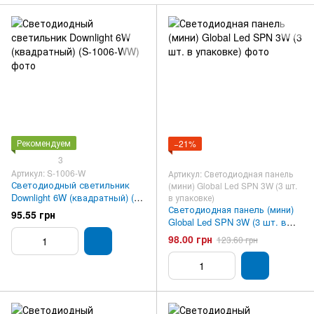
Рекомендуем
−21%
3
Артикул: S-1006-W
Артикул: Светодиодная панель
Светодиодный светильник
(мини) Global Led SPN 3W (3 шт.
Downlight 6W (квадратный) (S-
в упаковке)
Светодиодная панель (мини)
1006-W)
95.55 грн
Global Led SPN 3W (3 шт. в
упаковке)
98.00 грн
123.60 грн