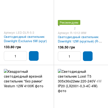
Рекомендуем
2
Артикул: LED-DLR-5-3
Артикул: R-1012-WW
Светодиодный светильник
Светодиодный светильник
Downlight Exclusive 5W (круг)
Downlight 12W (круглый) (R-
1012-WW)
133.80 грн
136.50 грн